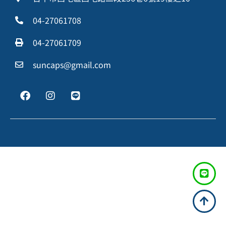
04-27061708
04-27061709
suncaps@gmail.com